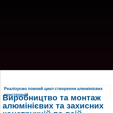
Реалізуємо повний цикл створення алюмінієвих
конструкцій
Виробництво та монтаж
алюмінієвих та захисних