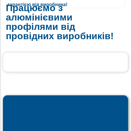
гарантією від виробника!
Працюємо з
алюмінієвими
профілями від
провідних виробників!