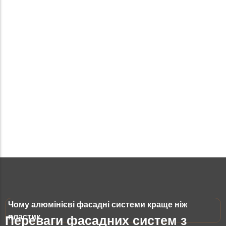
Чому алюмінієві фасадні системи краще ніж
пластик
Переваги фасадних систем з