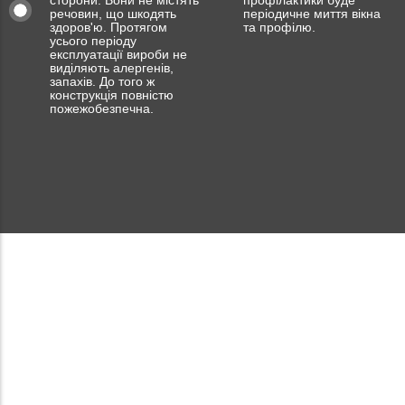
сторони. Вони не містять
профілактики буде
речовин, що шкодять
періодичне миття вікна
здоров'ю. Протягом
та профілю.
усього періоду
експлуатації вироби не
виділяють алергенів,
запахів. До того ж
конструкція повністю
пожежобезпечна.