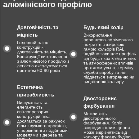
алюмінієвого профілю
Довговічність та
Будь-який колір
міцність
Використання
порошково-полімерного
Головний плюс
покриття з широкою
конструкцій -
гамою кольорів RAL,
довговічність та міцність.
надійно захищає профіль
Конструкції виготовленні
від будь-яких кліматичних
з алюмінієвого профілю з
та атмосферних впливів
легкістю експлуатуються
протягом усього терміну
протягом 60-80 років.
служби виробу та не
піддається вигорянню чи
вицвітанню кольору.
Естетична
привабливість
Двостороннє
Вишуканість та
фарбування
елегантність
світлопрозорих
Можливість
конструкцій, яка
двостороннього
досягається за рахунок
фарбування. Колір
більш вузького профілю,
всередині приміщення
у порівнянні з подібними
може відрізнятись від
моделями з дерева та
кольору фасаду будівлі.