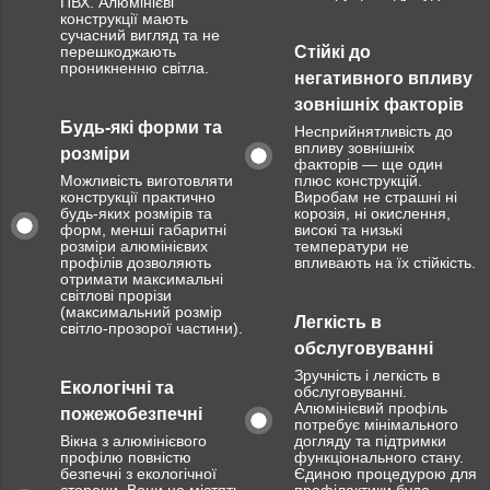
ПВХ. Алюмінієві
конструкції мають
сучасний вигляд та не
перешкоджають
Стійкі до
проникненню світла.
негативного впливу
зовнішніх факторів
Будь-які форми та
Несприйнятливість до
впливу зовнішніх
розміри
факторів — ще один
Можливість виготовляти
плюс конструкцій.
конструкції практично
Виробам не страшні ні
будь-яких розмірів та
корозія, ні окислення,
форм, менші габаритні
високі та низькі
розміри алюмінієвих
температури не
профілів дозволяють
впливають на їх стійкість.
отримати максимальні
світлові прорізи
(максимальний розмір
Легкість в
світло-прозорої частини).
обслуговуванні
Зручність і легкість в
Екологічні та
обслуговуванні.
Алюмінієвий профіль
пожежобезпечні
потребує мінімального
Вікна з алюмінієвого
догляду та підтримки
профілю повністю
функціонального стану.
безпечні з екологічної
Єдиною процедурою для